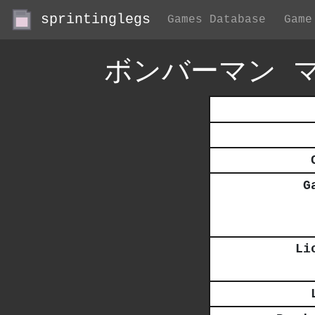
sprintinglegs
Games Database
Game
ボンバーマン 
G
Li