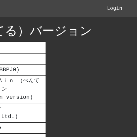
Login
てる）バージョン
BBPJ0)
Ａｉｎ （ぺんて
ョン
n version)
ン
 Ltd.)
e