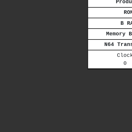
Produ
RO
B R
Memory B
N64 Tran
Cloc
0