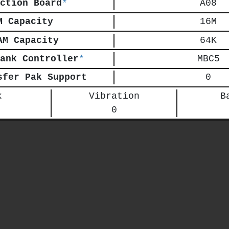
ction Board
*
A08
M Capacity
16M
AM Capacity
64K
ank Controller
*
MBC5
sfer Pak Support
0
k
Vibration
B
0