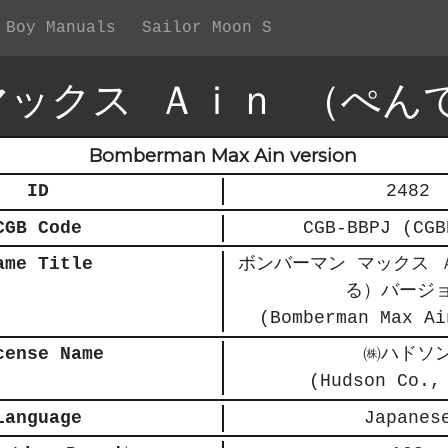
 Boy Manuals
Sailor Moon S
マックス Ａｉｎ （ぺん
Bomberman Max Ain version
ID
2482
CGB Code
CGB-BBPJ (CGB
ame Title
ボンバーマン マックス 
る）バージ
(Bomberman Max Ai
cense Name
㈱ハドソ
(Hudson Co.,
Language
Japanes